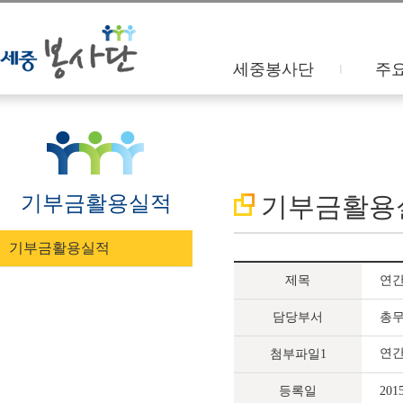
세중봉사단
주
기부금활용실적
기부금활용
기부금활용실적
제목
연간
담당부서
총
연간
첨부파일1
등록일
201